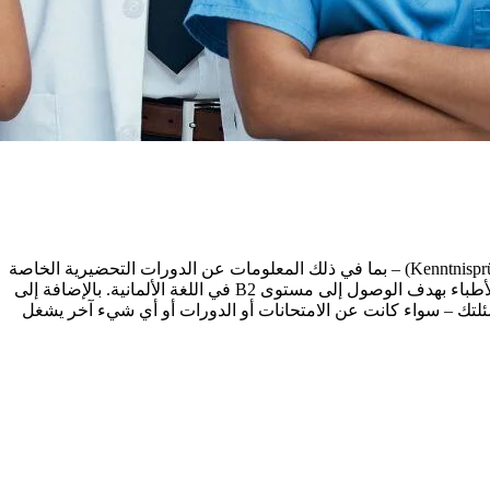
في جلستنا التعريفية المباشرة، ستتعرّف على كل ما هو مهم بخصوص امتحان اللغة التخصصية (Fachsprachprüfung) وامتحان المعرفة (Kenntnisprüfung) – بما في ذلك المعلومات عن الدورات التحضيرية الخاصة
بكل منهما. ستتعرف على فريق Match Doctors by Lingoda، وستحصل إيضًا على لمحة عن الدورات التي تقدمها Lingoda في اللغة الألمانية للأطباء بهدف الوصول إلى مستوى B2 في اللغة الألمانية. بالإضافة إلى
لتك – سواء كانت عن الامتحانات أو الدورات أو أي شيء آخر يشغل