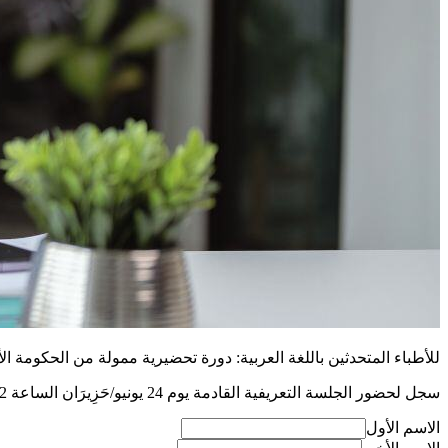
للأطباء المتحدثين باللغة العربية: دورة تحضيرية ممولة من الحكومة الأل
سجل لحضور الجلسة التعريفية القادمة يوم 24 يونيو/حَزِيرَان الساعة 12 ظهراً بتوقيت برلين!
الاسم الأول